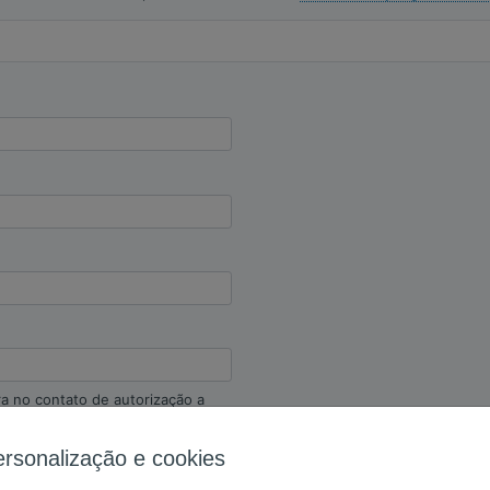
ra no contato de autorização a
me da empresa. Esta pessoa
ersonalização e cookies
são idênticos