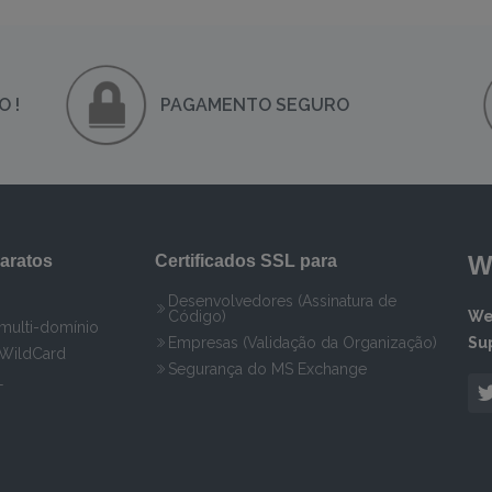
 !
PAGAMENTO SEGURO
W
aratos
Certificados SSL para
Desenvolvedores (Assinatura de
Código)
We
 multi-domínio
Empresas (Validação da Organização)
Su
 WildCard
Segurança do MS Exchange
L