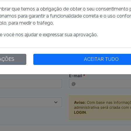
brar que temos a obrigação de obter o seu consentimento 
namos para garantir a funcionalidade correta e o uso confort
o, para medir o tráfego.
Conta pessoal
se você nos ajudar e expressar sua aprovação.
ID da Empresa
NIF
AÇÕES
ACEITAR TUDO
E-mail
Aviso:
Com base nas informaçõ
administrativa será criada com
LOGIN
.