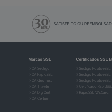
SATISFEITO OU REEMBOLSADO
Marcas SSL
Certificados SSL B
CA Sectigo
Sectigo PositiveSSL
CA RapidSSL
Sectigo PositiveSSL
CA GeoTrust
Sectigo PositiveSSL
CA Thawte
Certificado RapidSS
CA DigiCert
RapidSSL WilCard
CA Certum