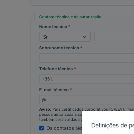
Contato técnico e de autorização
Nome técnico
Sobrenome técnico
Telefone técnico
E-mail técnico
Aviso:
Para certificados corporativos (OV/EV), insi
pessoa autorizada a solicitar o certificado em no
também será validada pela autoridade.
Definições de p
Os contatos técnico e de autorização 