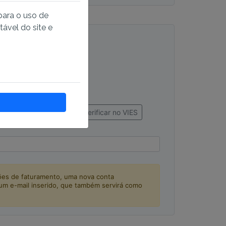
para o uso de
ável do site e
verificar no VIES
es de faturamento, uma nova conta
 um e-mail inserido, que também servirá como