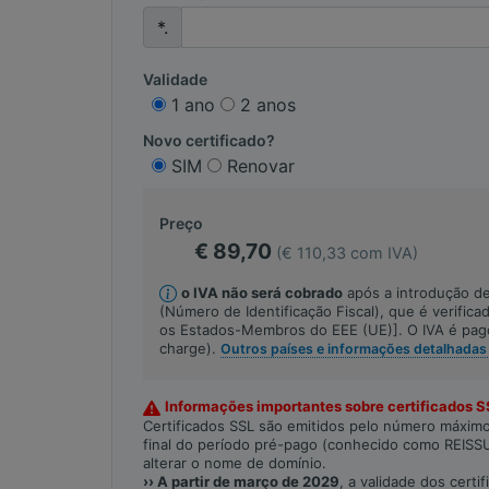
*.
Validade
1 ano
2 anos
Novo certificado?
SIM
Renovar
Preço
€ 89,70
(€ 110,33 com IVA)
o IVA não será cobrado
após a introdução d
(Número de Identificação Fiscal), que é verific
os Estados-Membros do EEE (UE)]. O IVA é pago
charge).
Outros países e informações detalhada
Informações importantes sobre certificados S
Certificados SSL são emitidos pelo número máximo
final do período pré-pago (conhecido como REISSUE)
alterar o nome de domínio.
›› A partir de março de 2029
, a validade dos certi