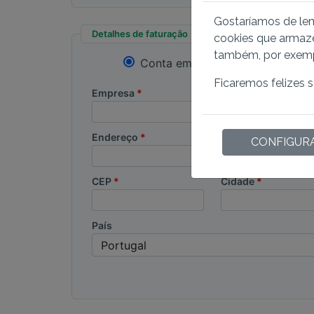
Gostaríamos de lem
Detalhes de faturação
cookies que armaze
também, por exempl
Conta empresarial
Ficaremos felizes 
Empresa
Endereço
CONFIGUR
CEP
Cidade
País