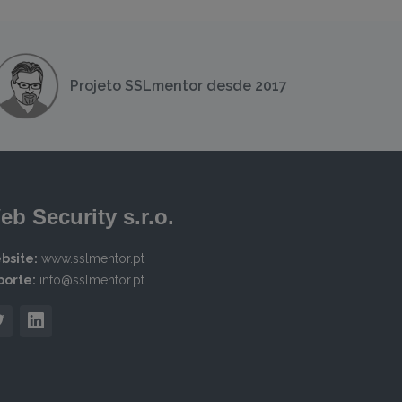
Projeto SSLmentor desde 2017
eb Security s.r.o.
bsite:
www.sslmentor.pt
porte:
info@sslmentor.pt