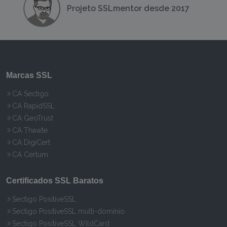
Projeto SSLmentor desde 2017
Marcas SSL
CA Sectigo
CA RapidSSL
CA GeoTrust
CA Thawte
CA DigiCert
CA Certum
Certificados SSL Baratos
Sectigo PositiveSSL
Sectigo PositiveSSL multi-domínio
Sectigo PositiveSSL WildCard