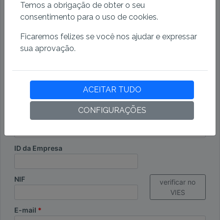
Temos a obrigação de obter o seu
consentimento para o uso de cookies.
Endereço
Ficaremos felizes se você nos ajudar e expressar
sua aprovação.
CEP
Cidade
ACEITAR TUDO
CONFIGURAÇÕES
País
ID da Empresa
NIF
verificar no
VIES
E-mail