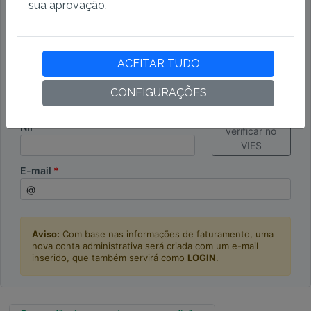
sua aprovação.
País
ACEITAR TUDO
ID da Empresa
CONFIGURAÇÕES
NIF
verificar no
VIES
E-mail
Aviso:
Com base nas informações de faturamento, uma
nova conta administrativa será criada com um e-mail
inserido, que também servirá como
LOGIN
.