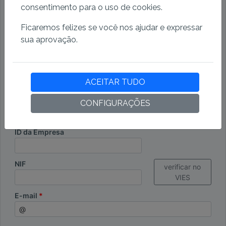
consentimento para o uso de cookies.
Endereço
Ficaremos felizes se você nos ajudar e expressar
sua aprovação.
CEP
Cidade
ACEITAR TUDO
País
CONFIGURAÇÕES
ID da Empresa
NIF
verificar no
VIES
E-mail