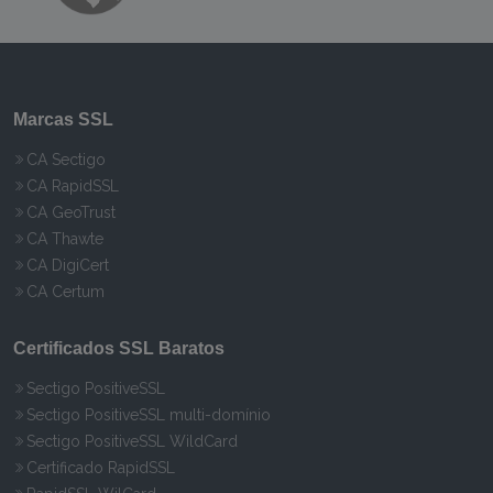
Marcas SSL
CA Sectigo
CA RapidSSL
CA GeoTrust
CA Thawte
CA DigiCert
CA Certum
Certificados SSL Baratos
Sectigo PositiveSSL
Sectigo PositiveSSL multi-domínio
Sectigo PositiveSSL WildCard
Certificado RapidSSL