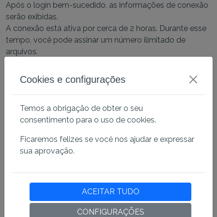
Após o login bem-sucedido, as informações de conexão
serão exibidas.
A conexão está ativa por cerca de 2 horas. Durante esse
tempo, você pode assinar um número ilimitado de
arquivos.
Cookies e configurações
Temos a obrigação de obter o seu
consentimento para o uso de cookies.
Ficaremos felizes se você nos ajudar e expressar
sua aprovação.
ACEITAR TUDO
Ao executar a ferramenta Gerenciador de Certificados
(Certmgr.msc) podemos verificar a conexão correta com
CONFIGURAÇÕES