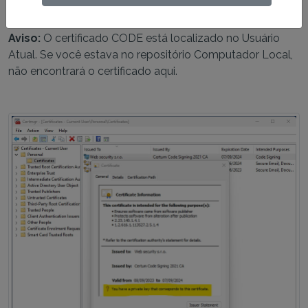
. Após clicar, você deve
certificado de assinatura CODE
ver informações sobre a propriedade da chave privada.
Aviso:
O certificado CODE está localizado no Usuário
Atual. Se você estava no repositório Computador Local,
não encontrará o certificado aqui.