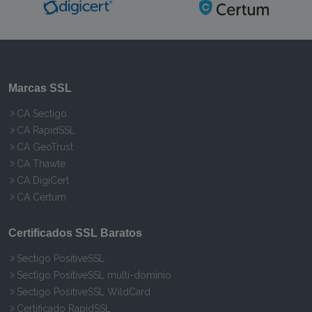
Marcas SSL
CA Sectigo
CA RapidSSL
CA GeoTrust
CA Thawte
CA DigiCert
CA Certum
Certificados SSL Baratos
Sectigo PositiveSSL
Sectigo PositiveSSL multi-domínio
Sectigo PositiveSSL WildCard
Certificado RapidSSL