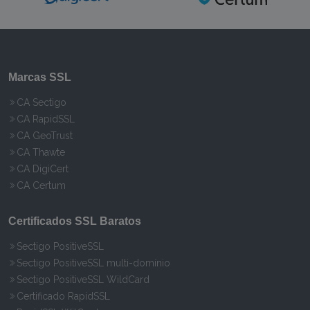
Marcas SSL
CA Sectigo
CA RapidSSL
CA GeoTrust
CA Thawte
CA DigiCert
CA Certum
Certificados SSL Baratos
Sectigo PositiveSSL
Sectigo PositiveSSL multi-domínio
Sectigo PositiveSSL WildCard
Certificado RapidSSL