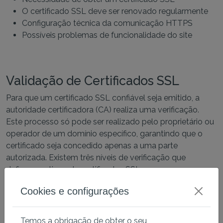
O certificado SSL deve ser renovado regularmente
Configuração técnica da comunicação HTTPS
Possíveis problemas de funcionalidade do site
Validação de Certificados SSL
Para que um certificado SSL confiável seja emitido, a
autoridade certificadora (CA) realiza uma verificação.
Este processo só pode ser realizado pelo proprietário ou
operador de um domínio específico, garantindo que o
certificado seja concedido apenas a uma parte
autorizada. Existem três níveis de verificação que
definem os tipos de certificados SSL.
Certificados de Validação de Domínio (DV
Cookies e configurações
SSL)
Para obter um certificado, é suficiente verificar o domínio,
Temos a obrigação de obter o seu